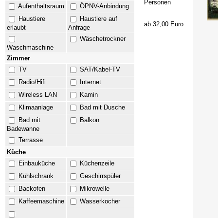
Personen
Aufenthaltsraum
ÖPNV-Anbindung
Haustiere
Haustiere auf
ab 32,00 Euro
erlaubt
Anfrage
Wäschetrockner
Waschmaschine
Zimmer
TV
SAT/Kabel-TV
Radio/Hifi
Internet
Wireless LAN
Kamin
Klimaanlage
Bad mit Dusche
Bad mit
Balkon
Badewanne
Terrasse
Küche
Einbauküche
Küchenzeile
Kühlschrank
Geschirrspüler
Backofen
Mikrowelle
Kaffeemaschine
Wasserkocher