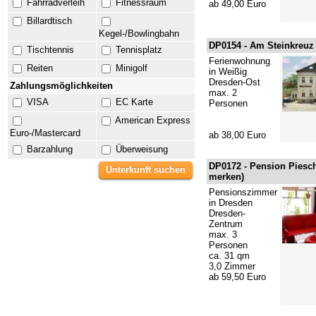
Fahrradverleih
Fitnessraum
ab 49,00 Euro
Billardtisch
Kegel-/Bowlingbahn
DP0154 -
Am Steinkreuz
Tischtennis
Tennisplatz
Ferienwohnung
Reiten
Minigolf
in Weißig
Dresden-Ost
Zahlungsmöglichkeiten
max. 2
VISA
EC Karte
Personen
American Express
Euro-/Mastercard
ab 38,00 Euro
Barzahlung
Überweisung
DP0172 -
Pension Piesch
merken
)
Pensionszimmer
in Dresden
Dresden-
Zentrum
max. 3
Personen
ca. 31 qm
3,0 Zimmer
ab 59,50 Euro