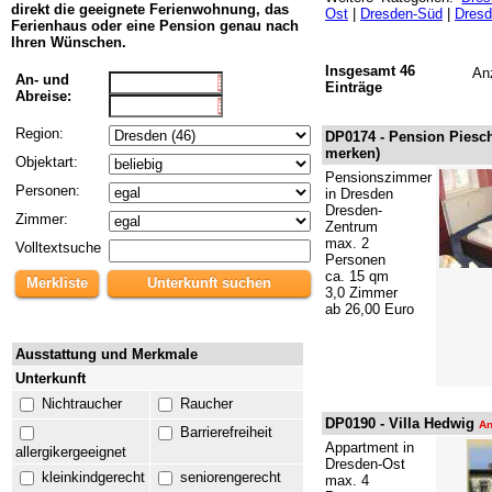
direkt die geeignete Ferienwohnung, das
Ost
|
Dresden-Süd
|
Dres
Ferienhaus oder eine Pension genau nach
Ihren Wünschen.
Insgesamt 46
An
An- und
Einträge
Abreise:
Region:
DP0174 -
Pension Piesc
merken
)
Objektart:
Pensionszimmer
Personen:
in Dresden
Dresden-
Zimmer:
Zentrum
max. 2
Volltextsuche
Personen
ca. 15 qm
Merkliste
3,0 Zimmer
ab 26,00 Euro
Ausstattung und Merkmale
Unterkunft
Nichtraucher
Raucher
DP0190 -
Villa Hedwig
An
Barrierefreiheit
Appartment in
allergikergeeignet
Dresden-Ost
kleinkindgerecht
seniorengerecht
max. 4