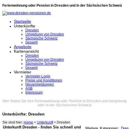
Ferienwohnung oder Pension in Dresden und in der Sächsischen Schweiz
Startseite
Unterkünfte
Dresden
Umgebung von Dresden
Sächsische Schweiz
Gesamt
Angebote
Kartenansicht
Dresden
Umgebung von Dresden
Sächsische Schweiz
Gesamt
Vermieter
Vermieter-Login
Preise und Konditionen
Neuanmeldungen
AGB
Impressum
Hier finden Sie ihre Ferienwohnung oder Pension in Dresden und Umgebung
oder in der Sächsischen Schweiz
Unterkünfte: Dresden
Sie sind hier:
Home
>
Unterkunft
> Dresden
Unterkunft Dresden - finden Sie schnell und
Weitere Kategorien:
Dres