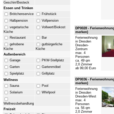
Geschirr/Besteck
Essen und Trinken
Brötchenservice
Frühstück
Halbpension
Vollpension
vegetarische
Vollwert/Biokost
DP0028 -
Ferienwohnung
Küche
merken
)
Restaurant
Bar
Ferienwohnung
in Dresden
gehobene
gutbürgerliche
Dresden-
Küche
Küche
Zentrum
max. 4
Außenbereich
Personen
Garage
PKW-Stellplatz
ca. 49 qm
2,0 Zimmer
Garten
Gartenmöbel
ab 99,00 Euro
Spielplatz
Grillplatz
DP0036 -
Ferienwohnung 
Wellness
merken
)
Sauna
Pool
Ferienwohnung
Solarium
Whirlpool
in Dresden
Dresden-West
max. 4
Wellnessbehandlung
Personen
ca. 56 qm
Freizeit
2,0 Zimmer