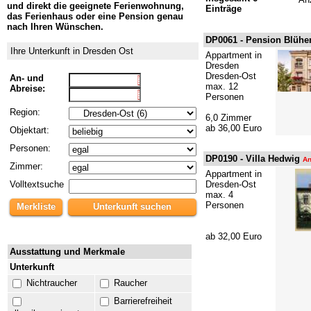
und direkt die geeignete Ferienwohnung,
Einträge
das Ferienhaus oder eine Pension genau
nach Ihren Wünschen.
DP0061 -
Pension Blühe
Ihre Unterkunft in Dresden Ost
Appartment in
Dresden
Dresden-Ost
An- und
max. 12
Abreise:
Personen
Region:
6,0 Zimmer
ab 36,00 Euro
Objektart:
Personen:
DP0190 -
Villa Hedwig
An
Zimmer:
Appartment in
Volltextsuche
Dresden-Ost
max. 4
Personen
Merkliste
ab 32,00 Euro
Ausstattung und Merkmale
Unterkunft
Nichtraucher
Raucher
Barrierefreiheit