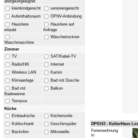
allergikergeeignet
kleinkindgerecht
seniorengerecht
Aufenthaltsraum
ÖPNV-Anbindung
Haustiere
Haustiere auf
erlaubt
Anfrage
Wäschetrockner
Waschmaschine
Zimmer
TV
SAT/Kabel-TV
Radio/Hifi
Internet
Wireless LAN
Kamin
Klimaanlage
Bad mit Dusche
Bad mit
Balkon
Badewanne
Terrasse
Küche
Einbauküche
Küchenzeile
Kühlschrank
Geschirrspüler
DP0143 -
KulturHaus Lo
Ferienwohnung
Backofen
Mikrowelle
in