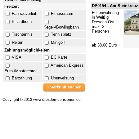
DP0154 -
Am Steinkreuz
Freizeit
Ferienwohnung
Fahrradverleih
Fitnessraum
in Weißig
Billardtisch
Dresden-Ost
max. 2
Kegel-/Bowlingbahn
Personen
Tischtennis
Tennisplatz
Reiten
Minigolf
ab 38,00 Euro
Zahlungsmöglichkeiten
VISA
EC Karte
American Express
Euro-/Mastercard
Barzahlung
Überweisung
Copyright © 2013 www.dresden-pensionen.de