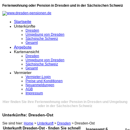
Ferienwohnung oder Pension in Dresden und in der Sächsischen Schweiz
Startseite
Unterkünfte
Dresden
Umgebung von Dresden
Sächsische Schweiz
Gesamt
Angebote
Kartenansicht
Dresden
Umgebung von Dresden
Sächsische Schweiz
Gesamt
Vermieter
Vermieter-Login
Preise und Konditionen
Neuanmeldungen
AGB
Impressum
Hier finden Sie ihre Ferienwohnung oder Pension in Dresden und Umgebung
oder in der Sächsischen Schweiz
Unterkünfte: Dresden-Ost
Sie sind hier:
Home
>
Unterkunft
>
Dresden
> Dresden-Ost
Unterkunft Dresden-Ost - finden Sie schnell
Insgesamt 6
An