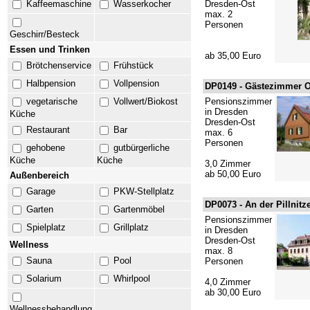
Kaffeemaschine
Wasserkocher
Dresden-Ost
max. 2
Personen
Geschirr/Besteck
Essen und Trinken
ab 35,00 Euro
Brötchenservice
Frühstück
Halbpension
Vollpension
DP0149 -
Gästezimmer 
vegetarische
Vollwert/Biokost
Pensionszimmer
in Dresden
Küche
Dresden-Ost
Restaurant
Bar
max. 6
Personen
gehobene
gutbürgerliche
Küche
Küche
3,0 Zimmer
ab 50,00 Euro
Außenbereich
Garage
PKW-Stellplatz
DP0073 -
An der Pillnitz
Garten
Gartenmöbel
Pensionszimmer
Spielplatz
Grillplatz
in Dresden
Dresden-Ost
Wellness
max. 8
Sauna
Pool
Personen
Solarium
Whirlpool
4,0 Zimmer
ab 30,00 Euro
Wellnessbehandlung