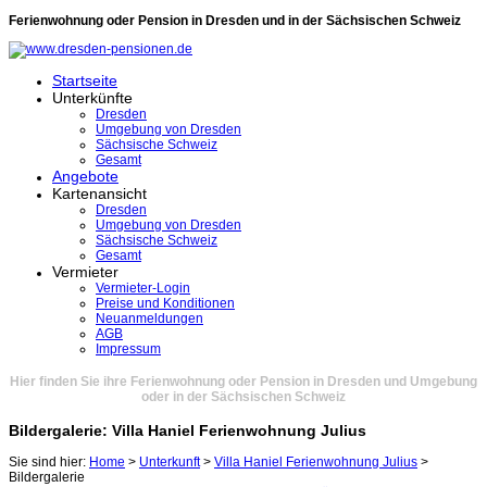
Ferienwohnung oder Pension in Dresden und in der Sächsischen Schweiz
Startseite
Unterkünfte
Dresden
Umgebung von Dresden
Sächsische Schweiz
Gesamt
Angebote
Kartenansicht
Dresden
Umgebung von Dresden
Sächsische Schweiz
Gesamt
Vermieter
Vermieter-Login
Preise und Konditionen
Neuanmeldungen
AGB
Impressum
Hier finden Sie ihre Ferienwohnung oder Pension in Dresden und Umgebung
oder in der Sächsischen Schweiz
Bildergalerie: Villa Haniel Ferienwohnung Julius
Sie sind hier:
Home
>
Unterkunft
>
Villa Haniel Ferienwohnung Julius
>
Bildergalerie